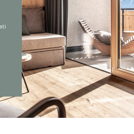
a
ati