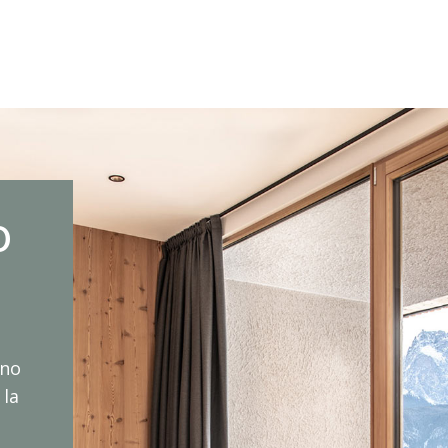
o
rno
 la