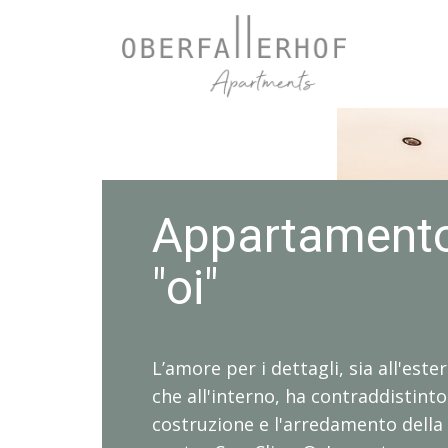
i"
Appartament
"
"oi"
mi"
L’amore per i dettagli, sia all'este
che all'interno, ha contraddistinto
costruzione e l'arredamento della
o