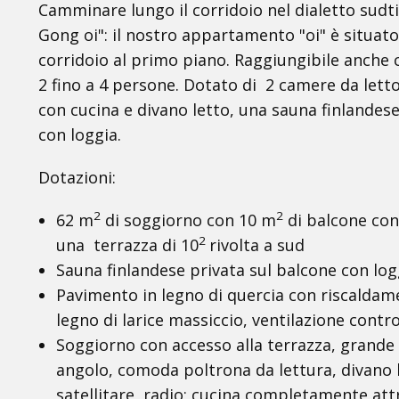
Camminare lungo il corridoio nel dialetto sudti
Gong oi": il nostro appartamento "oi" è situato
corridoio al primo piano. Raggiungibile anche 
2 fino a 4 persone. Dotato di 2 camere da lett
con cucina e divano letto, una sauna finlandes
con loggia.
Dotazioni:
2
2
62 m
di soggiorno con 10 m
di balcone con 
2
una terrazza di 10
rivolta a sud
Sauna finlandese privata sul balcone con log
Pavimento in legno di quercia con riscaldam
legno di larice massiccio, ventilazione contr
Soggiorno con accesso alla terrazza, grande
angolo, comoda poltrona da lettura, divano l
satellitare, radio; cucina completamente att