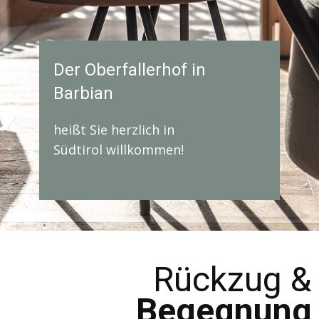
Der Oberfallerhof in
Barbian
ume
Produkte
heißt Sie herzlich in
Südtirol willkommen!
SPANNEN
Rückzug &
tronomie
Begegnung